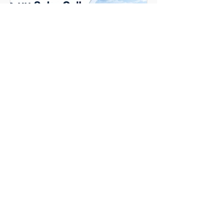
ระบบ Solar Cell อุตสาหกรรม องค์ประกอบ
สำคัญ
การตัดสินใจลงทุนติดตั้งระบบ Solar Cell สำหรับโรงงาน
อุตสาหกรรม คือ การวางโครงสร้างทางวิศวกรรมระยะยาว
25 ปี เพื่อลดต้นทุนค่าไฟฟ้า ช่วง On-Peak และสร้างผล
ตอบแทน ที่แม่นยำ ผู้บริหารจึงจำเป็นต้องเข้าใจภาพรวมของ
องค์ประกอบสำคัญ โดยไม่ต้องลงลึกถึงสมการไฟฟ้า เพ
ราะสเปคอุปกรณ์ทุกชิ้น ตั้งแต่แผงโซล่าเซลล์ อินเวอร์เตอร์
โครงสร้างจับยึด ไปจนถึงจุดเชื่อมต่อกระแสไฟ ล้วนเป็น
ตัวแปรที่ส่งผลโดยตรงต่อประสิทธิภาพการผลิตไฟฟ้า ความ
ปลอดภัยของโครงสร้างอาคาร และเสถียรภาพของสายการ
ผลิตในโรงงาน การเข้าใจห