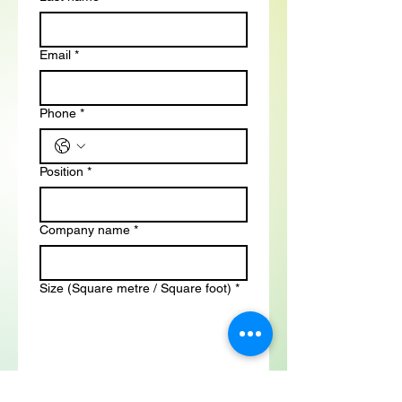
Email
*
Phone
*
Position
*
Company name
*
Size (Square metre / Square foot)
*
Scope of Working
*