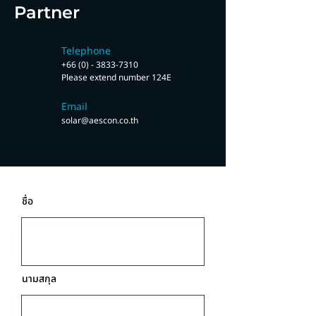
Partner
Telephone
+66 (0) - 3833-7310
Please extend number 124E
Email
solar@aescon.co.th
Ask for more information
ชื่อ
นามสกุล