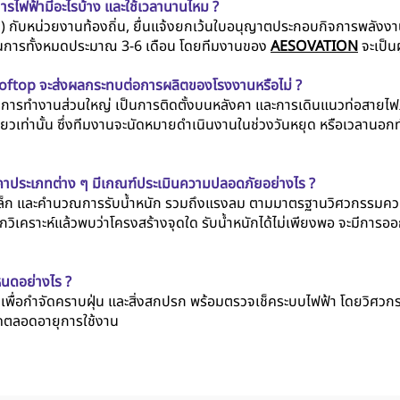
รไฟฟ้ามีอะไรบ้าง และใช้เวลานานไหม ?
1) กับหน่วยงานท้องถิ่น, ยื่นแจ้งยกเว้นใบอนุญาตประกอบกิจการพลัง
นการทั้งหมดประมาณ 3-6 เดือน โดยทีมงานของ
AESOVATION
จะเป็น
Rooftop จะส่งผลกระทบต่อการผลิตของโรงงานหรือไม่ ?
ากการทำงานส่วนใหญ่ เป็นการติดตั้งบนหลังคา และการเดินแนวท่อสายไฟภ
งเดียวเท่านั้น ซึ่งทีมงานจะนัดหมายดำเนินงานในช่วงวันหยุด หรือเวลานอ
งคาประเภทต่าง ๆ มีเกณฑ์ประเมินความปลอดภัยอย่างไร ?
หล็ก และคำนวณการรับน้ำหนัก รวมถึงแรงลม ตามมาตรฐานวิศวกรรมควบค
วิเคราะห์แล้วพบว่าโครงสร้างจุดใด รับน้ำหนักได้ไม่เพียงพอ จะมีกา
หนดอย่างไร ?
่อกำจัดคราบฝุ่น และสิ่งสกปรก พร้อมตรวจเช็คระบบไฟฟ้า โดยวิศวกรผู้เช
ุดตลอดอายุการใช้งาน