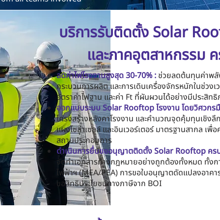
บริการรับติดตั้ง Solar Ro
และภาคอุตสาหกรรม 
ลดค่าไฟโรงงานสูงสุด 30-70% :
ช่วยลดต้นทุนค่าพลั
กระบวนการผลิต และการเดินเครื่องจักรหนักในช่วง
อัตราค่าไฟฐาน และค่า Ft ที่ผันผวนได้อย่างมีประสิทธ
ออกแบบระบบ Solar Rooftop โรงงาน โดยวิศวกรมื
โครงสร้างหลังคาโรงงาน และคำนวณจุดคุ้มทุนเชิงลึก
แผงโซล่าเซลล์ และอินเวอร์เตอร์ มาตรฐานสากล เพื
สถานประกอบการ
ดำเนินการยื่นขออนุญาตติดตั้ง Solar Rooftop ครบ
จัดทำเอกสารทางกฎหมายอย่างถูกต้องทั้งหมด ทั้งก
ไฟฟ้าฯ (MEA/PEA) การขอใบอนุญาตดัดแปลงอาคา
ขอสิทธิประโยชน์ทางภาษีจาก BOI