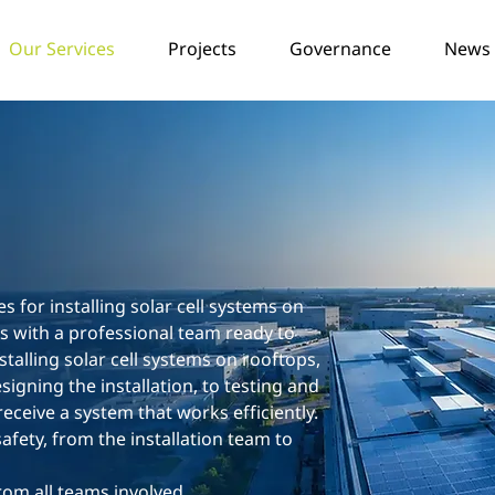
Our Services
Projects
Governance
News /
s for installing solar cell systems on
es with a professional team ready to
stalling solar cell systems on rooftops,
signing the installation, to testing and
eceive a system that works efficiently.
ety, from the installation team to
rom all teams involved