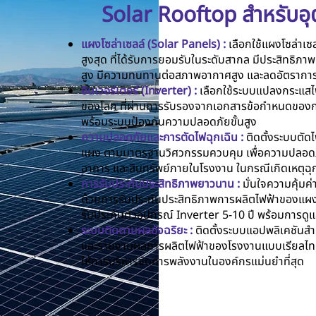
Solar Rooftop สำหรับอ
แผงโซล่าเซลล์ (Solar Panels) :
เลือกใช้แผงโซล่าเซ
สูงสุด ที่ได้รับการยอมรับในระดับสากล มีประสิทธิ
สูง มีความทนทานต่อสภาพอากาศสูง และลดอัตราการ
อินเวอร์เตอร์ (Inverter) :
เลือกใช้ระบบแปลงกระแสไ
ของโลก ที่ผ่านการรับรองจากเอกสารข้อกำหนดของ
พร้อมระบบป้องกันความปลอดภัยขั้นสูง
ความปลอดภัยและการตัดไฟฉุกเฉิน :
ติดตั้งระบบตัดไ
แผง ตามมาตรฐานวิศวกรรมควบคุม เพื่อความปลอดภ
อาคาร และสินทรัพย์ภายในโรงงาน ในกรณีเกิดเหตุฉุ
การรับประกันประสิทธิภาพยาวนาน :
มั่นใจความคุ้ม
ด้วยการรับประกันประสิทธิภาพการผลิตไฟฟ้าของแผง
รับประกันตัวอุปกรณ์ Inverter 5-10 ปี พร้อมการด
ระบบติดตามผลอัจฉริยะ :
ติดตั้งระบบแอปพลิเคชันส
และรายงานผลการผลิตไฟฟ้าของโรงงานแบบเรียลไทม์ต
ให้การบริหารจัดการพลังงานในองค์กรแม่นยำที่สุด