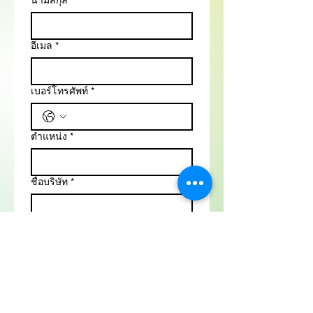
นามสกุล
*
อีเมล
*
เบอร์โทรศัพท์
*
ตำแหน่ง
*
ชื่อบริษัท
*
ขนาด (ตารางเมตร / ตารางฟุต)
*
ขอบเขตงาน
*