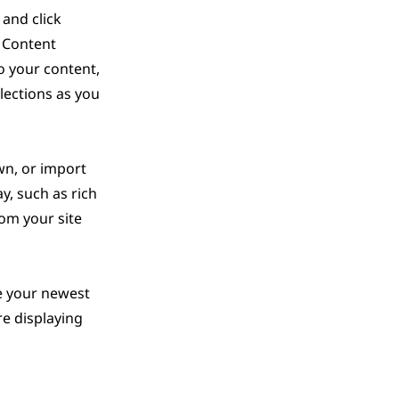
 and click
e Content
o your content,
lections as you
own, or import
y, such as rich
rom your site
ee your newest
re displaying