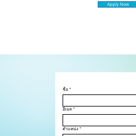
Apply Now
ชื่อ
*
อีเมล
*
ตำแหน่ง
*